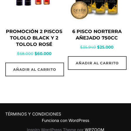
PROMOCIÓN 2 PISCOS
6 PISCO NORTERRA
TOLOLO BLACK Y 2
AÑEJADO 750CC
TOLOLO ROSÉ
El
El
$
35.940
$
25.000
El
El
$
68.000
$
60.000
precio
precio
precio
precio
original
actual
AÑADIR AL CARRITO
original
actual
era:
es:
AÑADIR AL CARRITO
era:
es:
$35.940.
$25.000.
$68.000.
$60.000.
TÉRMINOS Y CONDICIONES
Funciona con WordPress
Inspiro WordPress Theme por
WPZOOM