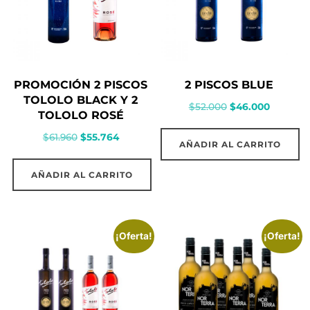
PROMOCIÓN 2 PISCOS
2 PISCOS BLUE
TOLOLO BLACK Y 2
El
El
$
52.000
$
46.000
TOLOLO ROSÉ
precio
precio
El
El
$
61.960
$
55.764
original
actual
AÑADIR AL CARRITO
precio
precio
era:
es:
original
actual
$52.000.
$46.000.
AÑADIR AL CARRITO
era:
es:
$61.960.
$55.764.
¡Oferta!
¡Oferta!