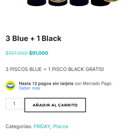
3 Blue + 1 Black
El
El
$
107.000
$
91.000
precio
precio
3 PISCOS BLUE + 1 PISCO BLACK GRATIS!
original
actual
era:
es:
Hasta 12 pagos sin tarjeta
con Mercado Pago.
$107.000.
$91.000.
Saber más
3
AÑADIR AL CARRITO
Blue
+
Categorías:
FRIDAY
,
Piscos
1
Black