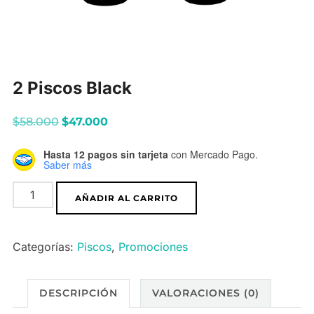
2 Piscos Black
El
El
$
58.000
$
47.000
precio
precio
Hasta 12 pagos sin tarjeta
con Mercado Pago.
original
actual
Saber más
era:
es:
2
$58.000.
AÑADIR AL CARRITO
$47.000.
Piscos
Black
Categorías:
Piscos
,
Promociones
cantidad
DESCRIPCIÓN
VALORACIONES (0)