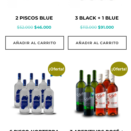
2 PISCOS BLUE
3 BLACK + 1 BLUE
El
El
El
El
$
52.000
$
46.000
$
113.000
$
91.000
precio
precio
precio
precio
original
actual
original
actual
AÑADIR AL CARRITO
AÑADIR AL CARRITO
era:
es:
era:
es:
$52.000.
$46.000.
$113.000.
$91.000.
¡Oferta!
¡Oferta!