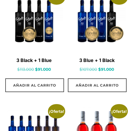
3 Black + 1 Blue
3 Blue + 1 Black
El
El
El
El
$
113.000
$
91.000
$
107.000
$
91.000
precio
precio
precio
precio
original
actual
original
actual
AÑADIR AL CARRITO
AÑADIR AL CARRITO
era:
es:
era:
es:
$113.000.
$91.000.
$107.000.
$91.000.
¡Oferta!
¡Oferta!