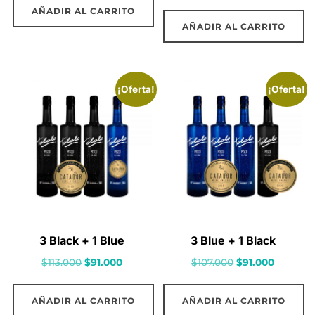
precio
precio
AÑADIR AL CARRITO
original
actual
AÑADIR AL CARRITO
era:
es:
$35.940.
$30.000.
¡Oferta!
¡Oferta!
3 Black + 1 Blue
3 Blue + 1 Black
El
El
El
El
$
113.000
$
91.000
$
107.000
$
91.000
precio
precio
precio
precio
original
actual
original
actual
AÑADIR AL CARRITO
AÑADIR AL CARRITO
era:
es:
era:
es: