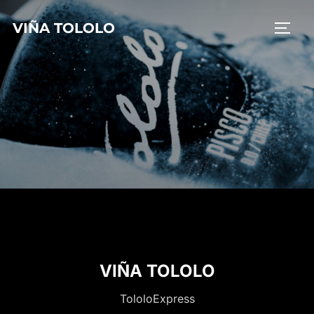
Saltar
VIÑA TOLOLO
al
ALTE
contenido
VIÑA TOLOLO
TololoExpress