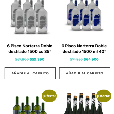
6 Pisco Norterra Doble
6 Pisco Norterra Doble
destilado 1500 cc 35°
destilado 1500 ml 40°
El
El
El
El
$
67.800
$
59.990
$
71.950
$
64.900
precio
precio
precio
precio
original
actual
original
actual
AÑADIR AL CARRITO
AÑADIR AL CARRITO
era:
es:
era:
es:
$67.800.
$59.990.
$71.950.
$64.900.
¡Oferta!
¡Oferta!