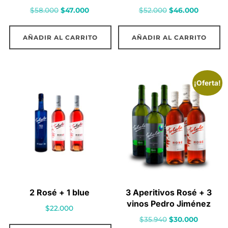
El
El
El
El
$
58.000
$
47.000
$
52.000
$
46.000
precio
precio
precio
precio
original
actual
original
actual
AÑADIR AL CARRITO
AÑADIR AL CARRITO
era:
es:
era:
es:
$58.000.
$47.000.
$52.000.
$46.000.
¡Oferta!
2 Rosé + 1 blue
3 Aperitivos Rosé + 3
vinos Pedro Jiménez
$
22.000
El
El
$
35.940
$
30.000