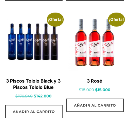
$113.000.
$91.000.
$107.000.
$91.000.
¡Oferta!
¡Oferta!
3 Piscos Tololo Black y 3
3 Rosé
Piscos Tololo Blue
El
El
$
18.000
$
15.000
El
El
$
170.940
$
142.000
precio
precio
precio
precio
original
actual
AÑADIR AL CARRITO
original
actual
era:
es:
AÑADIR AL CARRITO
era:
es:
$18.000.
$15.000.
$170.940.
$142.000.