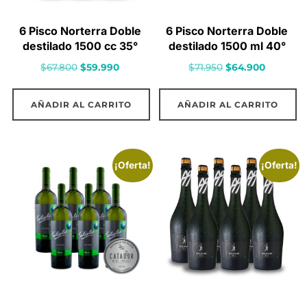
6 Pisco Norterra Doble
6 Pisco Norterra Doble
destilado 1500 cc 35°
destilado 1500 ml 40°
El
El
El
El
$
67.800
$
59.990
$
71.950
$
64.900
precio
precio
precio
precio
original
actual
original
actual
AÑADIR AL CARRITO
AÑADIR AL CARRITO
era:
es:
era:
es:
$67.800.
$59.990.
$71.950.
$64.900.
¡Oferta!
¡Oferta!