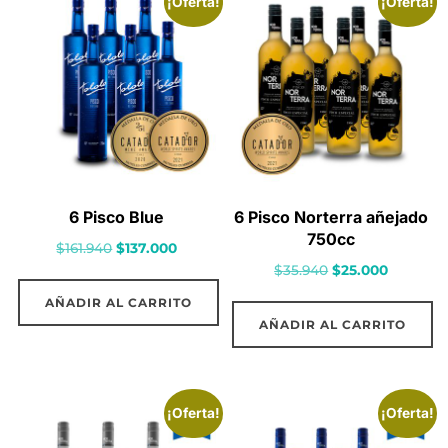
¡Oferta!
¡Oferta!
6 Pisco Blue
6 Pisco Norterra añejado
750cc
El
El
$
161.940
$
137.000
El
El
$
35.940
$
25.000
precio
precio
precio
precio
original
actual
AÑADIR AL CARRITO
original
actual
era:
es:
AÑADIR AL CARRITO
era:
es:
$161.940.
$137.000.
$35.940.
$25.000.
¡Oferta!
¡Oferta!