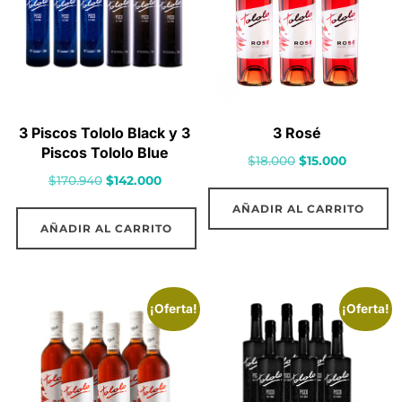
3 Piscos Tololo Black y 3
3 Rosé
Piscos Tololo Blue
El
El
$
18.000
$
15.000
El
El
$
170.940
$
142.000
precio
precio
precio
precio
original
actual
AÑADIR AL CARRITO
original
actual
era:
es:
AÑADIR AL CARRITO
era:
es:
$18.000.
$15.000.
$170.940.
$142.000.
¡Oferta!
¡Oferta!