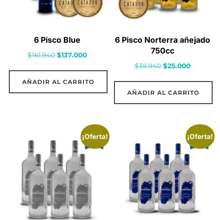
6 Pisco Blue
6 Pisco Norterra añejado
750cc
El
El
$
161.940
$
137.000
El
El
$
35.940
$
25.000
precio
precio
precio
precio
original
actual
AÑADIR AL CARRITO
original
actual
era:
es:
AÑADIR AL CARRITO
era:
es:
$161.940.
$137.000.
$35.940.
$25.000.
¡Oferta!
¡Oferta!