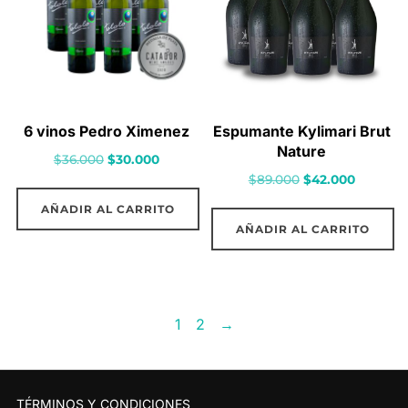
6 vinos Pedro Ximenez
Espumante Kylimari Brut
Nature
El
El
$
36.000
$
30.000
El
El
$
89.000
$
42.000
precio
precio
precio
precio
original
actual
AÑADIR AL CARRITO
original
actual
era:
es:
AÑADIR AL CARRITO
era:
es:
$36.000.
$30.000.
$89.000.
$42.000.
1
2
→
TÉRMINOS Y CONDICIONES