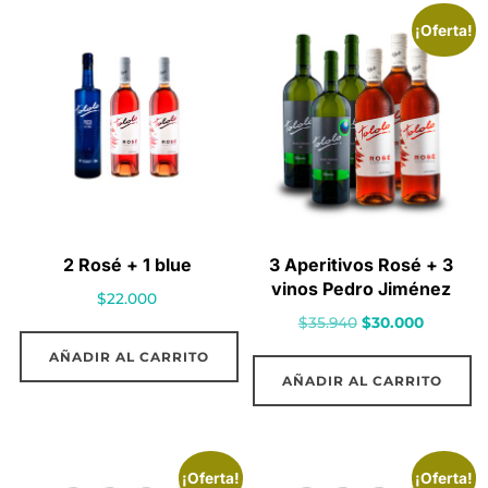
¡Oferta!
2 Rosé + 1 blue
3 Aperitivos Rosé + 3
vinos Pedro Jiménez
$
22.000
El
El
$
35.940
$
30.000
precio
precio
AÑADIR AL CARRITO
original
actual
AÑADIR AL CARRITO
era:
es:
$35.940.
$30.000.
¡Oferta!
¡Oferta!