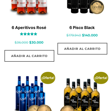
6 Aperitivos Rosé
6 Pisco Black
El
El
$
179.940
$
140.000
Valorado
precio
precio
El
El
$
36.000
$
30.000
con
5.00
original
actual
precio
precio
de 5
AÑADIR AL CARRITO
era:
es:
original
actual
AÑADIR AL CARRITO
$179.940.
$140.00
era:
es:
$36.000.
$30.000.
¡Oferta!
¡Oferta!