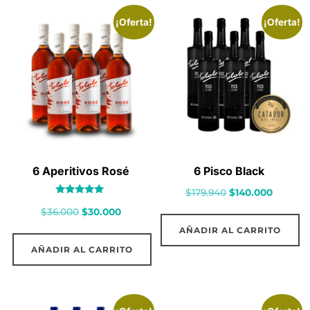
¡Oferta!
¡Oferta!
6 Aperitivos Rosé
6 Pisco Black
El
El
$
179.940
$
140.000
Valorado
precio
precio
El
El
$
36.000
$
30.000
con
5.00
original
actual
precio
precio
de 5
AÑADIR AL CARRITO
era:
es:
original
actual
AÑADIR AL CARRITO
$179.940.
$140.00
era:
es:
$36.000.
$30.000.