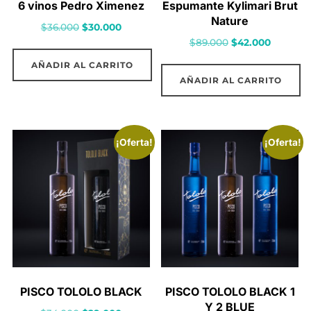
6 vinos Pedro Ximenez
Espumante Kylimari Brut
Nature
El
El
$
36.000
$
30.000
El
El
$
89.000
$
42.000
precio
precio
precio
precio
original
actual
AÑADIR AL CARRITO
original
actual
era:
es:
AÑADIR AL CARRITO
era:
es:
$36.000.
$30.000.
$89.000.
$42.000.
¡Oferta!
¡Oferta!
PISCO TOLOLO BLACK
PISCO TOLOLO BLACK 1
Y 2 BLUE