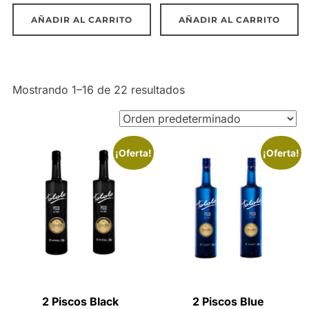
original
actual
original
actual
AÑADIR AL CARRITO
AÑADIR AL CARRITO
era:
es:
era:
es:
$61.960.
$55.764.
$68.000.
$60.000
Mostrando 1–16 de 22 resultados
¡Oferta!
¡Oferta!
2 Piscos Black
2 Piscos Blue