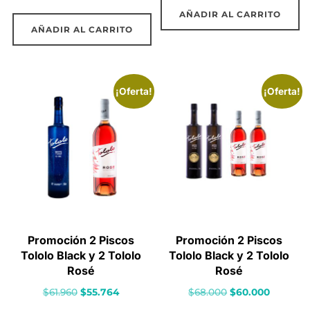
precio
precio
original
actual
AÑADIR AL CARRITO
original
actual
era:
es:
AÑADIR AL CARRITO
era:
es:
$30.000.
$26.990.
$62.000.
$54.000.
¡Oferta!
¡Oferta!
Promoción 2 Piscos
Promoción 2 Piscos
Tololo Black y 2 Tololo
Tololo Black y 2 Tololo
Rosé
Rosé
El
El
El
El
$
61.960
$
55.764
$
68.000
$
60.000
precio
precio
precio
precio