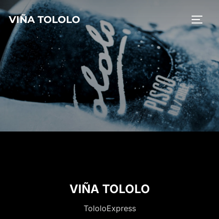
Saltar
VIÑA TOLOLO
al
ALTE
contenido
VIÑA TOLOLO
TololoExpress