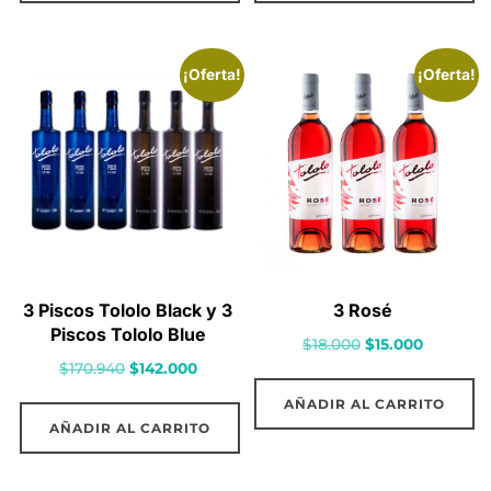
$113.000.
$91.000.
$107.000.
$91.000.
¡Oferta!
¡Oferta!
3 Piscos Tololo Black y 3
3 Rosé
Piscos Tololo Blue
El
El
$
18.000
$
15.000
El
El
$
170.940
$
142.000
precio
precio
precio
precio
original
actual
AÑADIR AL CARRITO
original
actual
era:
es:
AÑADIR AL CARRITO
era:
es:
$18.000.
$15.000.
$170.940.
$142.000.