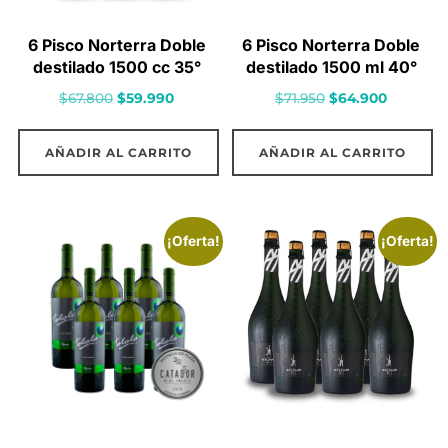
6 Pisco Norterra Doble
6 Pisco Norterra Doble
destilado 1500 cc 35°
destilado 1500 ml 40°
El
El
El
El
$
67.800
$
59.990
$
71.950
$
64.900
precio
precio
precio
precio
original
actual
original
actual
AÑADIR AL CARRITO
AÑADIR AL CARRITO
era:
es:
era:
es:
$67.800.
$59.990.
$71.950.
$64.900.
¡Oferta!
¡Oferta!