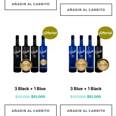
precio
precio
AÑADIR AL CARRITO
original
actual
AÑADIR AL CARRITO
era:
es:
$35.940.
$30.000.
¡Oferta!
¡Oferta!
3 Black + 1 Blue
3 Blue + 1 Black
El
El
El
El
$
113.000
$
91.000
$
107.000
$
91.000
precio
precio
precio
precio
original
actual
original
actual
AÑADIR AL CARRITO
AÑADIR AL CARRITO
era:
es:
era:
es: