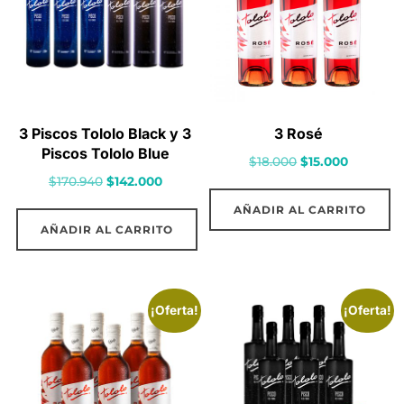
3 Piscos Tololo Black y 3
3 Rosé
Piscos Tololo Blue
El
El
$
18.000
$
15.000
El
El
$
170.940
$
142.000
precio
precio
precio
precio
original
actual
AÑADIR AL CARRITO
original
actual
era:
es:
AÑADIR AL CARRITO
era:
es:
$18.000.
$15.000.
$170.940.
$142.000.
¡Oferta!
¡Oferta!