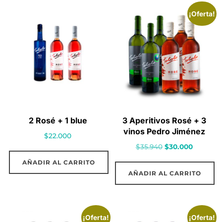
¡Oferta!
2 Rosé + 1 blue
3 Aperitivos Rosé + 3
vinos Pedro Jiménez
$
22.000
El
El
$
35.940
$
30.000
precio
precio
AÑADIR AL CARRITO
original
actual
AÑADIR AL CARRITO
era:
es:
$35.940.
$30.000.
¡Oferta!
¡Oferta!