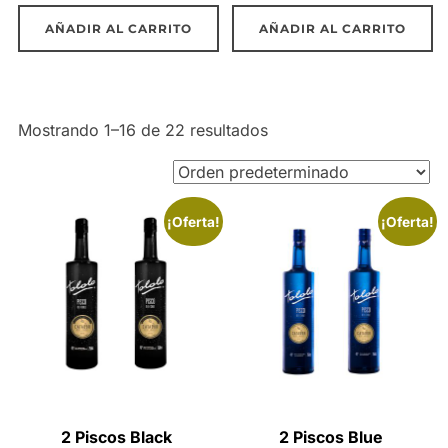
original
actual
original
actual
AÑADIR AL CARRITO
AÑADIR AL CARRITO
era:
es:
era:
es:
$61.960.
$55.764.
$68.000.
$60.000
Mostrando 1–16 de 22 resultados
¡Oferta!
¡Oferta!
2 Piscos Black
2 Piscos Blue