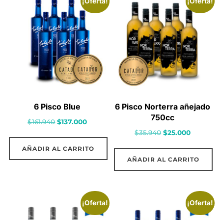
¡Oferta!
¡Oferta!
6 Pisco Blue
6 Pisco Norterra añejado
750cc
El
El
$
161.940
$
137.000
El
El
$
35.940
$
25.000
precio
precio
precio
precio
original
actual
AÑADIR AL CARRITO
original
actual
era:
es:
AÑADIR AL CARRITO
era:
es:
$161.940.
$137.000.
$35.940.
$25.000.
¡Oferta!
¡Oferta!