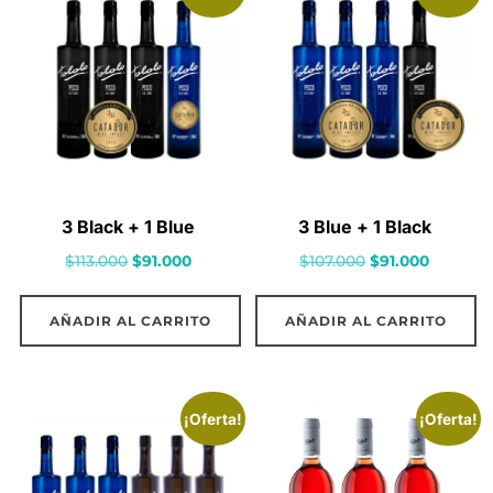
3 Black + 1 Blue
3 Blue + 1 Black
El
El
El
El
$
113.000
$
91.000
$
107.000
$
91.000
precio
precio
precio
precio
original
actual
original
actual
AÑADIR AL CARRITO
AÑADIR AL CARRITO
era:
es:
era:
es:
$113.000.
$91.000.
$107.000.
$91.000.
¡Oferta!
¡Oferta!