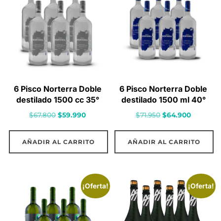
6 Pisco Norterra Doble
6 Pisco Norterra Doble
destilado 1500 cc 35°
destilado 1500 ml 40°
El
El
El
El
$
67.800
$
59.990
$
71.950
$
64.900
precio
precio
precio
precio
original
actual
original
actual
AÑADIR AL CARRITO
AÑADIR AL CARRITO
era:
es:
era:
es:
$67.800.
$59.990.
$71.950.
$64.900.
¡Oferta!
¡Oferta!