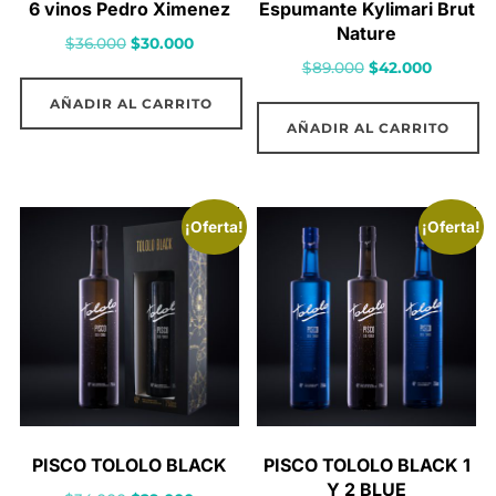
6 vinos Pedro Ximenez
Espumante Kylimari Brut
Nature
El
El
$
36.000
$
30.000
El
El
$
89.000
$
42.000
precio
precio
precio
precio
original
actual
AÑADIR AL CARRITO
original
actual
era:
es:
AÑADIR AL CARRITO
era:
es:
$36.000.
$30.000.
$89.000.
$42.000.
¡Oferta!
¡Oferta!
PISCO TOLOLO BLACK
PISCO TOLOLO BLACK 1
Y 2 BLUE