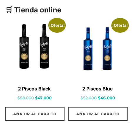
para
🛒 Tienda online
ver
el
¡Oferta!
¡Oferta!
contenido
2 Piscos Black
2 Piscos Blue
El
El
El
El
$
58.000
$
47.000
$
52.000
$
46.000
precio
precio
precio
precio
original
actual
original
actual
AÑADIR AL CARRITO
AÑADIR AL CARRITO
era:
es:
era:
es:
$58.000.
$47.000.
$52.000.
$46.000.