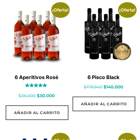
¡Oferta!
¡Oferta!
6 Aperitivos Rosé
6 Pisco Black
El
El
$
179.940
$
140.000
Valorado
precio
precio
El
El
$
36.000
$
30.000
con
5.00
original
actual
precio
precio
de 5
AÑADIR AL CARRITO
era:
es:
original
actual
AÑADIR AL CARRITO
$179.940.
$140.00
era:
es:
$36.000.
$30.000.