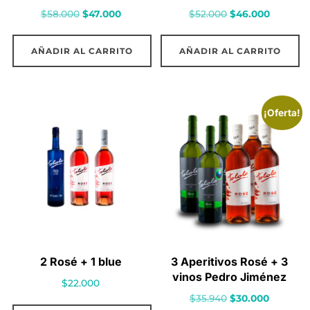
El
El
El
El
$
58.000
$
47.000
$
52.000
$
46.000
precio
precio
precio
precio
original
actual
original
actual
AÑADIR AL CARRITO
AÑADIR AL CARRITO
era:
es:
era:
es:
$58.000.
$47.000.
$52.000.
$46.000.
¡Oferta!
2 Rosé + 1 blue
3 Aperitivos Rosé + 3
vinos Pedro Jiménez
$
22.000
El
El
$
35.940
$
30.000