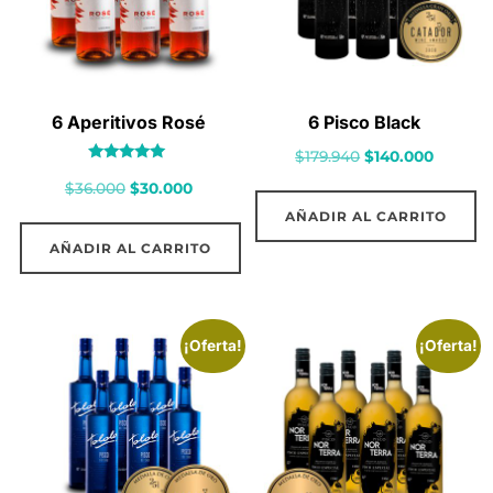
6 Aperitivos Rosé
6 Pisco Black
El
El
$
179.940
$
140.000
Valorado
precio
precio
El
El
$
36.000
$
30.000
con
5.00
original
actual
precio
precio
de 5
AÑADIR AL CARRITO
era:
es:
original
actual
AÑADIR AL CARRITO
$179.940.
$140.00
era:
es:
$36.000.
$30.000.
¡Oferta!
¡Oferta!