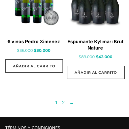
6 vinos Pedro Ximenez
Espumante Kylimari Brut
Nature
El
El
$
36.000
$
30.000
El
El
$
89.000
$
42.000
precio
precio
precio
precio
original
actual
AÑADIR AL CARRITO
original
actual
era:
es:
AÑADIR AL CARRITO
era:
es:
$36.000.
$30.000.
$89.000.
$42.000.
1
2
→
TÉRMINOS Y CONDICIONES