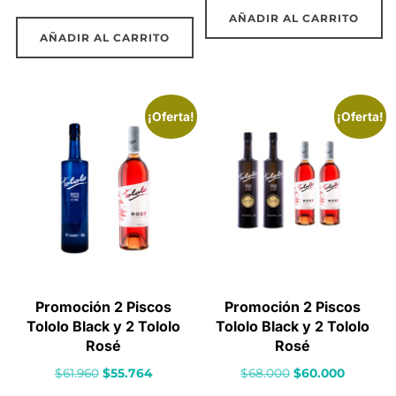
precio
precio
original
actual
AÑADIR AL CARRITO
original
actual
era:
es:
AÑADIR AL CARRITO
era:
es:
$30.000.
$26.990.
$62.000.
$54.000.
¡Oferta!
¡Oferta!
Promoción 2 Piscos
Promoción 2 Piscos
Tololo Black y 2 Tololo
Tololo Black y 2 Tololo
Rosé
Rosé
El
El
El
El
$
61.960
$
55.764
$
68.000
$
60.000
precio
precio
precio
precio