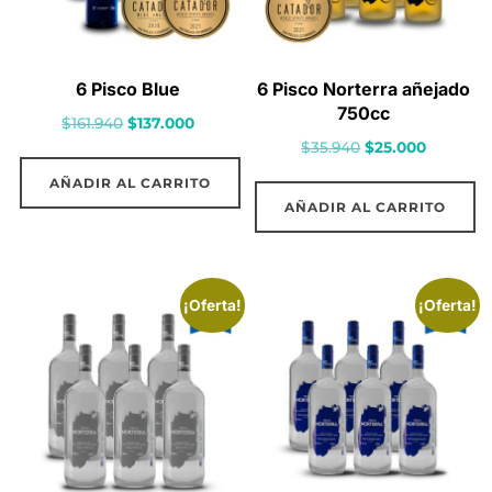
6 Pisco Blue
6 Pisco Norterra añejado
750cc
El
El
$
161.940
$
137.000
El
El
$
35.940
$
25.000
precio
precio
precio
precio
original
actual
AÑADIR AL CARRITO
original
actual
era:
es:
AÑADIR AL CARRITO
era:
es:
$161.940.
$137.000.
$35.940.
$25.000.
¡Oferta!
¡Oferta!