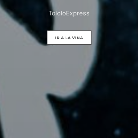
TololoExpress
IR A LA VIÑA