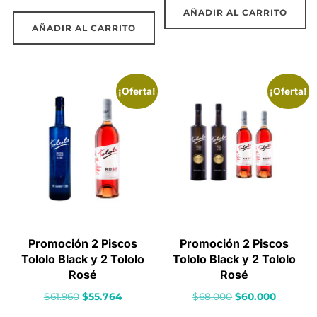
precio
precio
original
actual
AÑADIR AL CARRITO
original
actual
era:
es:
AÑADIR AL CARRITO
era:
es:
$30.000.
$26.990.
$62.000.
$54.000.
¡Oferta!
¡Oferta!
Promoción 2 Piscos
Promoción 2 Piscos
Tololo Black y 2 Tololo
Tololo Black y 2 Tololo
Rosé
Rosé
El
El
El
El
$
61.960
$
55.764
$
68.000
$
60.000
precio
precio
precio
precio