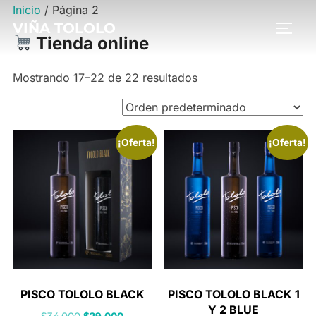
Saltar
Inicio
/ Página 2
VIÑA TOLOLO
al
ALTE
Tienda online
contenido
Mostrando 17–22 de 22 resultados
¡Oferta!
¡Oferta!
PISCO TOLOLO BLACK
PISCO TOLOLO BLACK 1
Y 2 BLUE
El
El